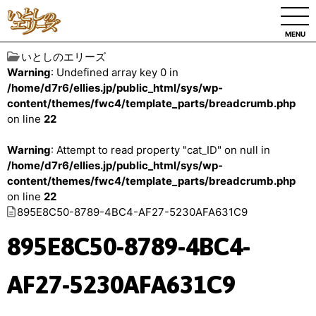
MENU
いとしのエリーズ
Warning
: Undefined array key 0 in
/home/d7r6/ellies.jp/public_html/sys/wp-
content/themes/fwc4/template_parts/breadcrumb.php
on line
22
Warning
: Attempt to read property "cat_ID" on null in
/home/d7r6/ellies.jp/public_html/sys/wp-
content/themes/fwc4/template_parts/breadcrumb.php
on line
22
895E8C50-8789-4BC4-AF27-5230AFA631C9
895E8C50-8789-4BC4-
AF27-5230AFA631C9