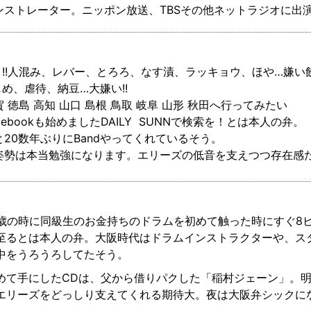
モンストレーター。ニッポン放送、TBSその他ネットラジオに出
き!!人混み、レバー、とろろ、なす漬、ラッキョウ、ほや…嫌
め、虐待、納豆…大嫌い!!
 徳島 高知 山口 島根 鳥取 岐阜 山形 秋田へ行ってみたい
cebookも始めましたDAILY SUNNで検索を！とは本人の弁。
20数年ぶりにBandやってくれているそう。
姿勢は本当勉強になります。エリーズの低音を支えつつ存在感
5歳の時に同級生のお金持ちのドラムを初めて触った時にすぐ8
至るとは本人の弁。大阪時代はドラムインストラクターや、ス
中をうろうろしてたそう。
めて手にしたCDは、父から借りパクした「稲村ジェーン」。
エリーズをどっしり支えてくれる期待大。夜は大阪弁シックに