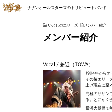
サザンオールスターズのトリビュートバンド
いとしのエリーズ
メンバー紹介
メンバー紹介
Vocal / 兼近（TOWA）
1994年から
その後エリー
上げ現在に至
究極のサザン
る。とにかく
横浜大桟橋で