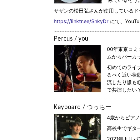
みているそう
サザンの松田弘さんが使用しているド
https://linktr.ee/SnkyDr
にて、YouT
Percus / you
00年東京コ
ムからパーカ
初めてのライ
るべく近い状
流したり誰も
で共演したい
Keyboard / つっちー
4歳からピア
高校生でギタ
2021年ト