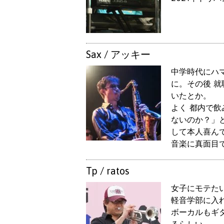
Sax / アッキー
中学時代にハマ
に。その後 
いたとか。
よく 都内で
ないのか？」
して本人喜ん
音楽に真面目
Tp / ratos
女子にモテた
軽音学部に入
ボーカルもギ