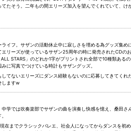
ってたそう。二年もの間エリーズ加入を望んでくれていて、け
ーライフ。サザンの活動休止中に寂しさを埋める為グッズ集め
てエリーズが使っているサザン25周年の時に発売されたCDの
RN ALL STARS」のどれか1字がプリントされ全部で10種類
因みに写真でつけている時計もサザングッズ。
もしてないエリーズにダンス経験もないのに応募してきてくれ
せしますw
。中学では吹奏楽部でサザンの曲を演奏し快感を憶え、桑田さ
ド。
ら現在までクラシックバレエ、社会人になってからダンスを初