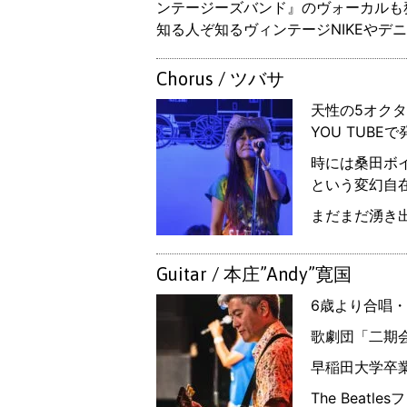
ンテージーズバンド』のヴォーカルも
知る人ぞ知るヴィンテージNIKEやデ
Chorus / ツバサ
天性の5オク
YOU TUB
時には桑田ボ
という変幻自
まだまだ湧き
Guitar / 本庄”Andy”寛国
6歳より合唱
歌劇団「二期
早稲田大学卒
The Beat