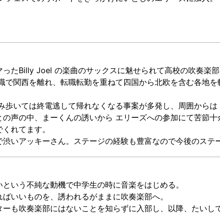
ったBilly Joel の楽曲のサックスに魅せられて高校の吹奏
就職で関西を離れ、転職転勤を重ねて四国から北欧を含む各地を
飲み歩いては終電逃して帰れなくなる事案が多発し、周囲からは
との声の中、まーくんの誘いから エリーズへの参加にて苦節十
でくれてます。
で渋いアッキーさん。ステージの経験も豊富なので今後のステ
いという不純な動機で中学生の時に音楽をはじめる。
ればいいものを、誘われるがままに吹奏楽部へ。
ターも吹奏楽部にはないことを知らずに入部し、以降、たいし