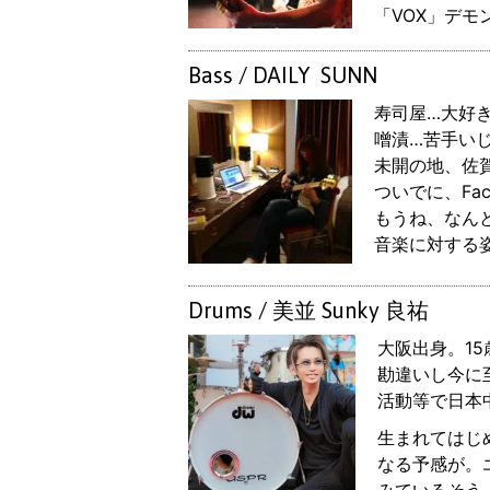
「VOX」デ
Bass / DAILY SUNN
寿司屋…大好
噌漬…苦手いじ
未開の地、佐賀
ついでに、Fa
もうね、なんと
音楽に対する
Drums / 美並 Sunky 良祐
大阪出身。1
勘違いし今に
活動等で日本
生まれてはじ
なる予感が。