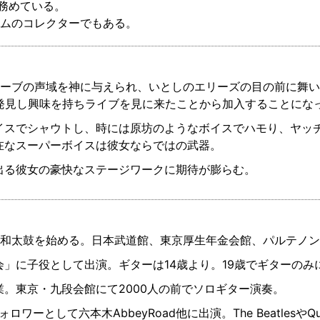
務めている。
ニムのコレクターでもある。
ターブの声域を神に与えられ、いとしのエリーズの目の前に舞
Eで発見し興味を持ちライブを見に来たことから加入することに
イスでシャウトし、時には原坊のようなボイスでハモり、ヤッ
在なスーパーボイスは彼女ならではの武器。
出る彼女の豪快なステージワークに期待が膨らむ。
・和太鼓を始める。日本武道館、東京厚生年金会館、パルテノ
会」に子役として出演。ギターは14歳より。19歳でギターのみ
業。東京・九段会館にて2000人の前でソロギター演奏。
lesフォロワーとして六本木AbbeyRoad他に出演。The Beatle