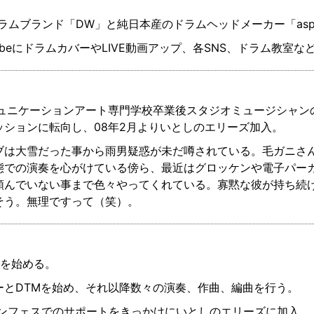
。
ラムブランド「DW」と純日本産のドラムヘッドメーカー「asp
ubeにドラムカバーやLIVE動画アップ、各SNS、ドラム教室な
ミュニケーションアート専門学校卒業後スタジオミュージシャン
ッションに転向し、08年2月よりいとしのエリーズ加入。
ブは大雪だった事から雨男疑惑が未だ噂されている。毛ガニさ
態での演奏を心がけている傍ら、最近はグロッケンや電子パーカ
頼んでいない事まで色々やってくれている。寡黙な彼が持ち続
そう。無理ですって（笑）。
ノを始める。
ーとDTMを始め、それ以降数々の演奏、作曲、編曲を行う。
リバンフェスでのサポートをきっかけにいとしのエリーズに加入。