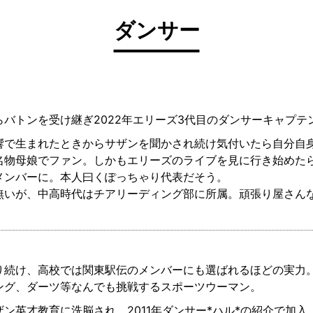
ダンサー
らバトンを受け継ぎ2022年エリーズ3代目のダンサーキャプテ
響で生まれたときからサザンを聞かされ続け気付いたら自分自
名物母娘でファン。しかもエリーズのライブを見に行き始めた
メンバーに。本人曰くぽっちゃり代表だそう。
無いが、中高時代はチアリーディング部に所属。頑張り屋さん
り続け、高校では関東駅伝のメンバーにも選ばれるほどの実力。
ング、ダーツ等なんでも挑戦するスポーツウーマン。
ン英才教育に洗脳され、2011年ダンサー*ハル*の紹介で加入。