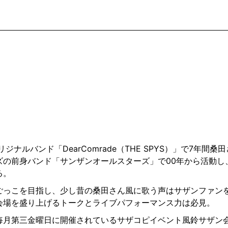
オリジナルバンド「DearComrade（THE SPYS）」で7年
ズの前身バンド「サンザンオールスターズ」で00年から活動し、
る。
ごっこを目指し、少し昔の桑田さん風に歌う声はサザンファン
会場を盛り上げるトークとライブパフォーマンス力は必見。
毎月第三金曜日に開催されているサザコピイベント風鈴サザン