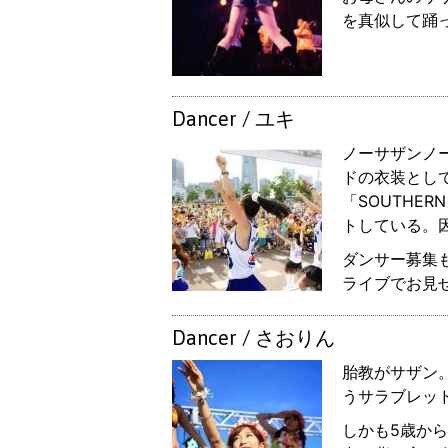
を真似して踊
Dancer / ユキ
ノーサザンノ
ドの衣装とし
「SOUTHE
トしている。
ダンサー募集
ライブでお見
Dancer / さおりん
胎教がサザン
うサラブレッ
しかも5歳か