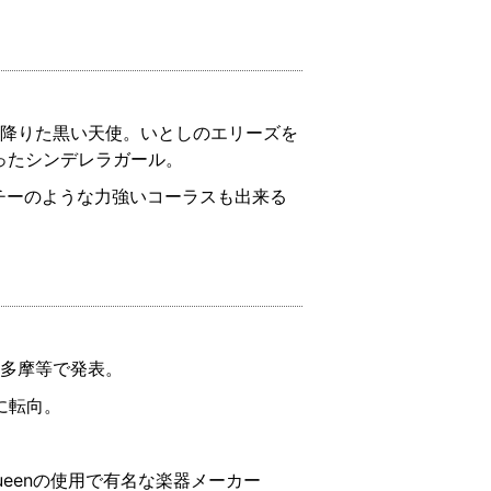
い降りた黒い天使。いとしのエリーズを
なったシンデレラガール。
チーのような力強いコーラスも出来る
ン多摩等で発表。
に転向。
sやQueenの使用で有名な楽器メーカー