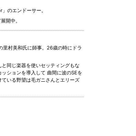
r」のエンドーサー。
ど展開中。
の里村美和氏に師事。26歳の時にドラ
んと同じ楽器を使いセッティングもな
ッションを導入して 曲間に波のSEを
けている野望は毛ガニさんとエリーズ