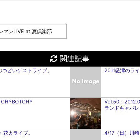
マンLIVE at 夏倶楽部
関連記事
還暦のつどいゲストライブ。
2011怒濤のラ
OTCHYBOTCHY
Vol.50：201
ランドキャバレ
魂・花火ライブ。
4/17（日）川