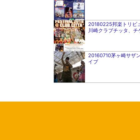
20180225邦楽ト
川崎クラブチッタ、チ
20160710茅ヶ崎
イブ