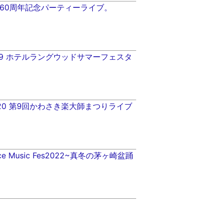
7清月60周年記念パーティーライブ。
08・09 ホテルラングウッドサマーフェスタ
13.4.20 第9回かわさき楽大師まつりライブ
ance Music Fes2022~真冬の茅ヶ崎盆踊