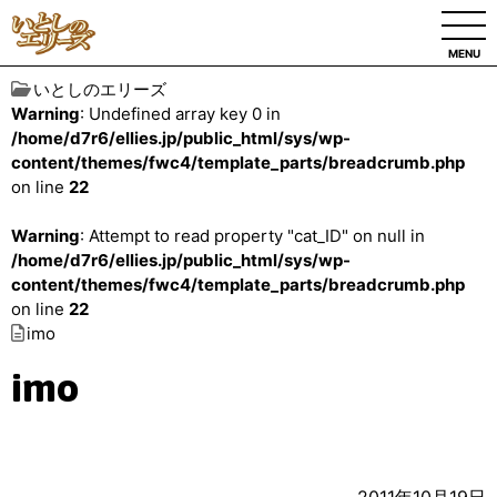
MENU
いとしのエリーズ
Warning
: Undefined array key 0 in
/home/d7r6/ellies.jp/public_html/sys/wp-
content/themes/fwc4/template_parts/breadcrumb.php
on line
22
Warning
: Attempt to read property "cat_ID" on null in
/home/d7r6/ellies.jp/public_html/sys/wp-
content/themes/fwc4/template_parts/breadcrumb.php
on line
22
imo
imo