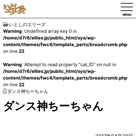
MENU
いとしのエリーズ
Warning
: Undefined array key 0 in
/home/d7r6/ellies.jp/public_html/sys/wp-
content/themes/fwc4/template_parts/breadcrumb.php
on line
22
Warning
: Attempt to read property "cat_ID" on null in
/home/d7r6/ellies.jp/public_html/sys/wp-
content/themes/fwc4/template_parts/breadcrumb.php
on line
22
ダンス神ちーちゃん
ダンス神ちーちゃん