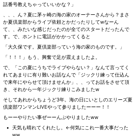
話番号教えちゃっていいかな？」
、、、ん？夏に茅ヶ崎の海の家のオーナーさんから？まさ
か夏倶楽部からライブ依頼とかだったりしてwなーん
て、、みたいな感じだったのが全てのスタートだったんで
す。で、ホントに電話がかかってくると
「大久保です。夏倶楽部っていう海の家のものです。」
「！！！」もう、興奮で足が震えましたよ。
で、「この夏にうちでライブやらない？」なんて言ってく
れてあまりに有り難いお話なんで「ジックリ練って仕込ん
で来年にやらせて頂けませんか」、、ってお話をさせて頂
き、それから一年ジックリ練りこみましたw
そしてあれからちょうど3年。海の日にいとしのエリーズ夏
倶楽部ワンマンLIVEやって参りましたーーー！！
もーーやりたい事ぜーーんぶやりましたww
天気も晴れてくれたし。←何気にこれ一番大事だった
ww