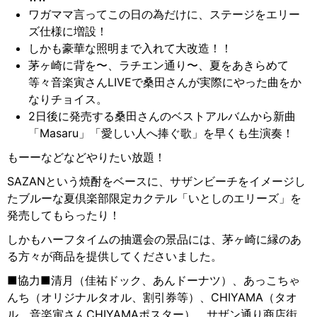
ワガママ言ってこの日の為だけに、ステージをエリー
ズ仕様に増設！
しかも豪華な照明まで入れて大改造！！
茅ヶ崎に背を〜、ラチエン通り〜、夏をあきらめて
等々音楽寅さんLIVEで桑田さんが実際にやった曲をか
なりチョイス。
2日後に発売する桑田さんのベストアルバムから新曲
「Masaru」「愛しい人へ捧ぐ歌」を早くも生演奏！
もーーなどなどやりたい放題！
SAZANという焼酎をベースに、サザンビーチをイメージし
たブルーな夏倶楽部限定カクテル「いとしのエリーズ」を
発売してもらったり！
しかもハーフタイムの抽選会の景品には、茅ヶ崎に縁のあ
る方々が商品を提供してくださいました。
■協力■清月（佳祐ドック、あんドーナツ）、あっこちゃ
んち（オリジナルタオル、割引券等）、CHIYAMA（タオ
ル、音楽寅さんCHIYAMAポスター）、サザン通り商店街