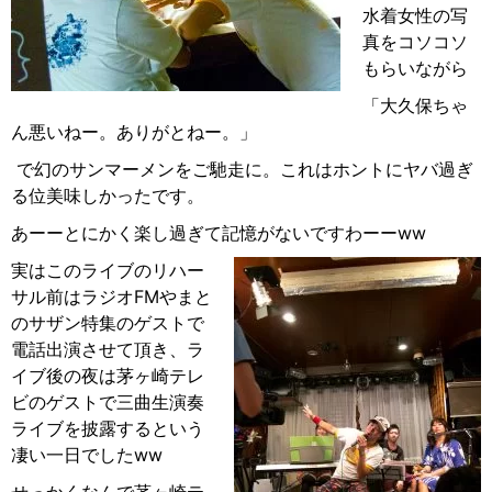
水着女性の写
真をコソコソ
もらいながら
「大久保ちゃ
ん悪いねー。ありがとねー。」
で幻のサンマーメンをご馳走に。これはホントにヤバ過ぎ
る位美味しかったです。
あーーとにかく楽し過ぎて記憶がないですわーーww
実はこのライブのリハー
サル前はラジオFMやまと
のサザン特集のゲストで
電話出演させて頂き、ラ
イブ後の夜は茅ヶ崎テレ
ビのゲストで三曲生演奏
ライブを披露するという
凄い一日でしたww