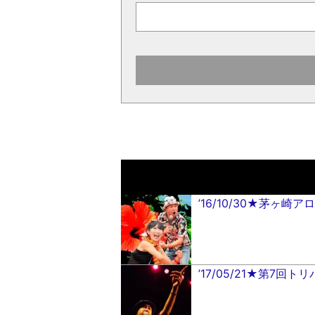
’16/10/30★茅ヶ崎
’17/05/21★第7回ト