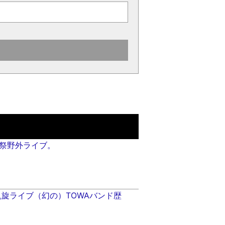
湘南祭野外ライブ。
鶴見凱旋ライブ（幻の）TOWAバンド歴