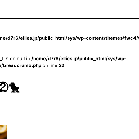
me/d7r6/ellies.jp/public_html/sys/wp-content/themes/fwc4
_ID" on null in
/home/d7r6/ellies.jp/public_html/sys/wp-
s/breadcrumb.php
on line
22
②🐤