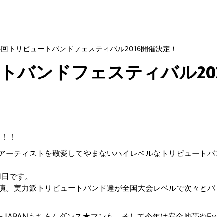
6回トリビュートバンドフェスティバル2016開催決定！
トバンドフェスティバル20
6！！
アーティストを敬愛してやまないハイレベルなトリビュートバ
1日です。
演。実力派トリビュートバンド達が全国大会レベルで次々とパ
APANもちろんダンス★マンも、そして今年は安全地帯やEvery L