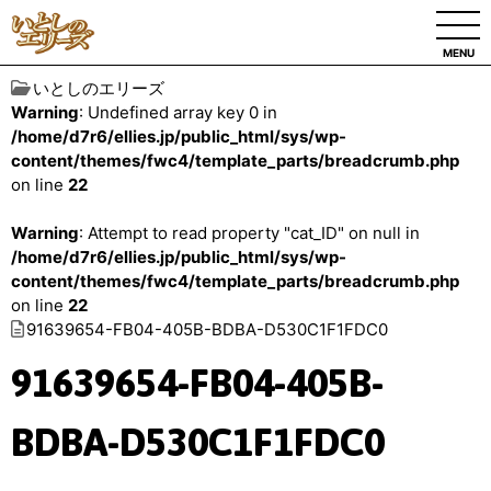
MENU
いとしのエリーズ
Warning
: Undefined array key 0 in
/home/d7r6/ellies.jp/public_html/sys/wp-
content/themes/fwc4/template_parts/breadcrumb.php
on line
22
Warning
: Attempt to read property "cat_ID" on null in
/home/d7r6/ellies.jp/public_html/sys/wp-
content/themes/fwc4/template_parts/breadcrumb.php
on line
22
91639654-FB04-405B-BDBA-D530C1F1FDC0
91639654-FB04-405B-
BDBA-D530C1F1FDC0