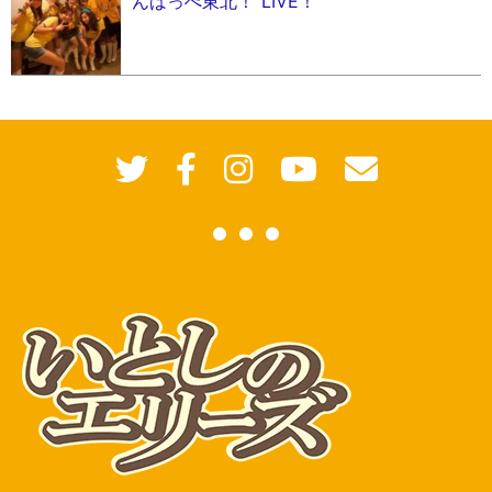
んばっぺ東北！”LIVE！