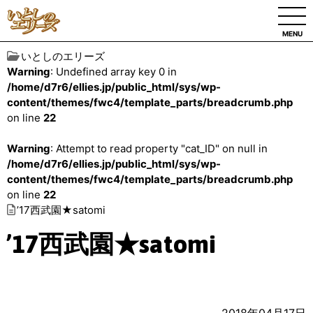
MENU
いとしのエリーズ
Warning
: Undefined array key 0 in
/home/d7r6/ellies.jp/public_html/sys/wp-
content/themes/fwc4/template_parts/breadcrumb.php
on line
22
Warning
: Attempt to read property "cat_ID" on null in
/home/d7r6/ellies.jp/public_html/sys/wp-
content/themes/fwc4/template_parts/breadcrumb.php
on line
22
’17西武園★satomi
’17西武園★satomi