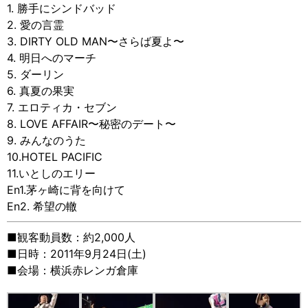
1. 勝手にシンドバッド
2. 愛の言霊
3. DIRTY OLD MAN〜さらば夏よ〜
4. 明日へのマーチ
5. ダーリン
6. 真夏の果実
7. エロティカ・セブン
8. LOVE AFFAIR〜秘密のデート〜
9. みんなのうた
10.HOTEL PACIFIC
11.いとしのエリー
En1.茅ヶ崎に背を向けて
En2. 希望の轍
■観客動員数：約2,000人
■日時：2011年9月24日(土)
■会場：横浜赤レンガ倉庫