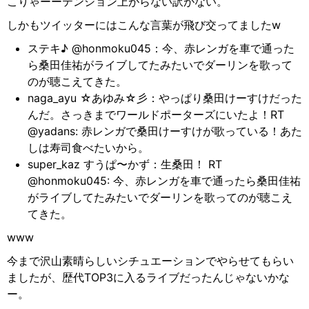
こりゃーーテンション上がらない訳がない。
しかもツイッターにはこんな言葉が飛び交ってましたw
ステキ♪ @honmoku045：今、赤レンガを車で通った
ら桑田佳祐がライブしてたみたいでダーリンを歌って
のが聴こえてきた。
naga_ayu ☆あゆみ☆彡：やっぱり桑田けーすけだった
んだ。さっきまでワールドポーターズにいたよ！RT
@yadans: 赤レンガで桑田けーすけが歌っている！あた
しは寿司食べたいから。
super_kaz すうぱ〜かず：生桑田！ RT
@honmoku045: 今、赤レンガを車で通ったら桑田佳祐
がライブしてたみたいでダーリンを歌ってのが聴こえ
てきた。
www
今まで沢山素晴らしいシチュエーションでやらせてもらい
ましたが、歴代TOP3に入るライブだったんじゃないかな
ー。