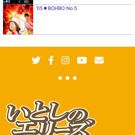
’05★BOHBO No.5