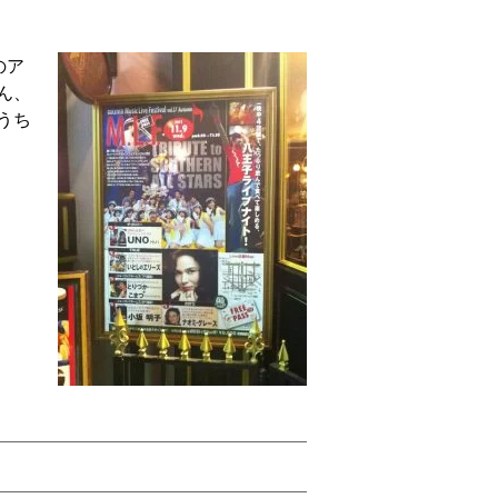
のア
ん、
うち