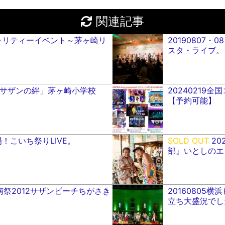
関連記事
チャリティーイベント～茅ヶ崎リ
20190807
スタ・ライブ。
.25 「サザンの絆」茅ヶ崎小学校
20240219
【予約可能】
L広場！こいち祭りLIVE。
SOLD OUT
20
部』いとしのエ
29 湘南祭2012サザンビーチちがさき
20160805
立ち大盛況でし