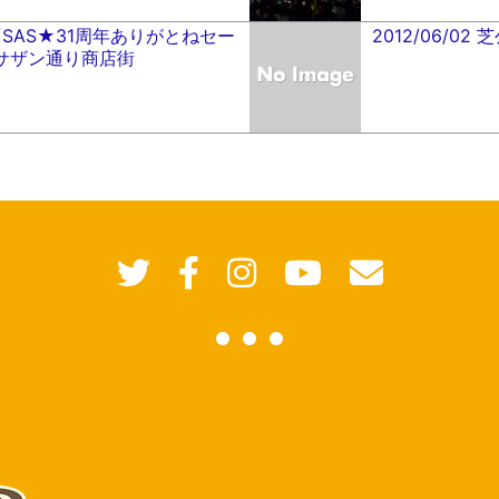
.28 「SAS★31周年ありがとねセー
2012/06/0
崎サザン通り商店街