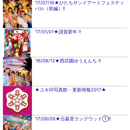
’17/07/16★ひたちサンドアートフェスティ
バル（前編）!!
’17/01/01★謹賀新年 !!
’16/08/13★西武園ゆうえんち !!
★ユキ印写真館・更新情報2017★
’17/08/09★日暮里ラングウッド①!!