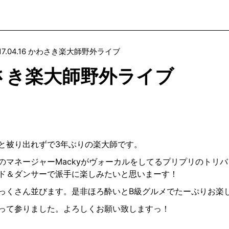
017.04.16 かわさき楽大師野外ライブ
 かわさき楽大師野外ライブ
と被り出れずで3年
ぶりの楽大師です。
のマネージャーMa
ckyがヴォーカルをしてるプリプリのトリバン
ド＆ダンサーで派
手に楽しみたいと思いまーす！
っくさん並びます。
是非ほろ酔いとB級グルメでたーぷりお楽
って参りました。よ
ろしくお願い致しますっ！