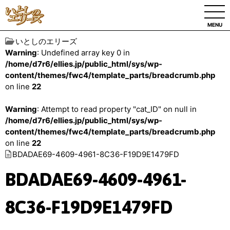
MENU
いとしのエリーズ
Warning
: Undefined array key 0 in
/home/d7r6/ellies.jp/public_html/sys/wp-
content/themes/fwc4/template_parts/breadcrumb.php
on line
22
Warning
: Attempt to read property "cat_ID" on null in
/home/d7r6/ellies.jp/public_html/sys/wp-
content/themes/fwc4/template_parts/breadcrumb.php
on line
22
BDADAE69-4609-4961-8C36-F19D9E1479FD
BDADAE69-4609-4961-
8C36-F19D9E1479FD