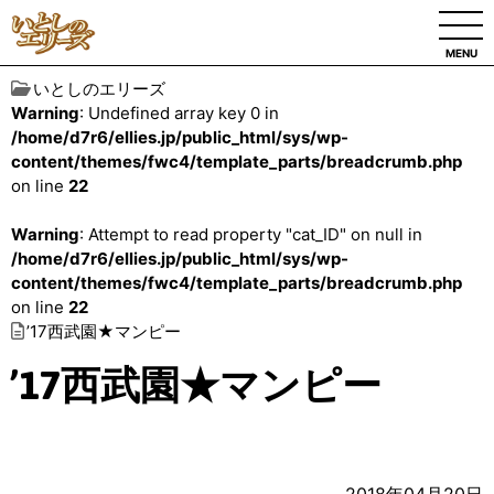
MENU
いとしのエリーズ
Warning
: Undefined array key 0 in
/home/d7r6/ellies.jp/public_html/sys/wp-
content/themes/fwc4/template_parts/breadcrumb.php
on line
22
Warning
: Attempt to read property "cat_ID" on null in
/home/d7r6/ellies.jp/public_html/sys/wp-
content/themes/fwc4/template_parts/breadcrumb.php
on line
22
’17西武園★マンピー
’17西武園★マンピー