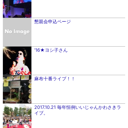
懇親会申込ページ
’16★ヨシ子さん
麻布十番ライブ！！
2017.10.21 毎年恒例いいじゃんかわさきラ
イブ。