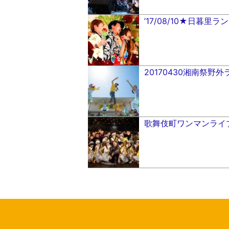
’17/08/10★日暮里ラ
20170430湘南祭野
歌舞伎町ワンマンライ