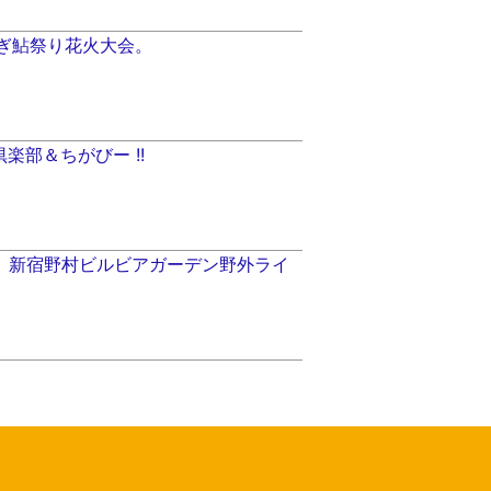
あつぎ鮎祭り花火大会。
夏倶楽部＆ちがびー !!
（金）新宿野村ビルビアガーデン野外ライ