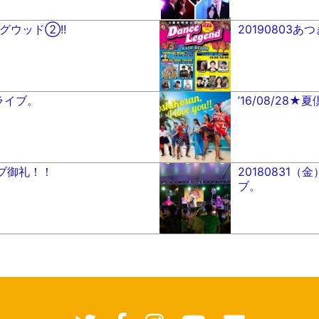
ングウッド②!!
20190803
外ライブ。
’16/08/28★
ブ御礼！！
20180831
ブ。