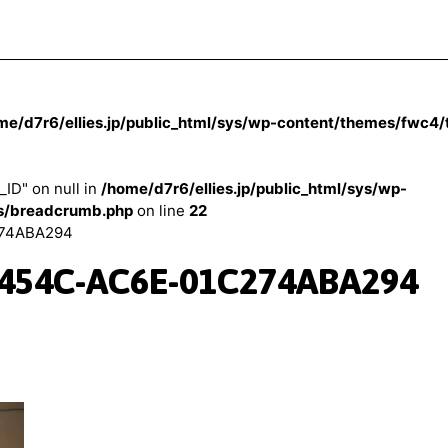
me/d7r6/ellies.jp/public_html/sys/wp-content/themes/fwc4
_ID" on null in
/home/d7r6/ellies.jp/public_html/sys/wp-
s/breadcrumb.php
on line
22
74ABA294
454C-AC6E-01C274ABA294