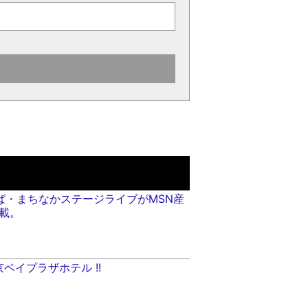
07 ちば・まちなかステージライブがMSN産
載。
東京ベイプラザホテル !!