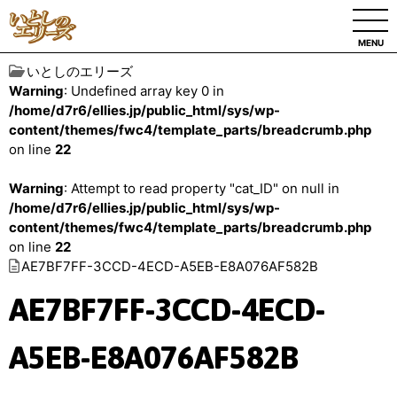
MENU
いとしのエリーズ
Warning
: Undefined array key 0 in
/home/d7r6/ellies.jp/public_html/sys/wp-
content/themes/fwc4/template_parts/breadcrumb.php
on line
22
Warning
: Attempt to read property "cat_ID" on null in
/home/d7r6/ellies.jp/public_html/sys/wp-
content/themes/fwc4/template_parts/breadcrumb.php
on line
22
AE7BF7FF-3CCD-4ECD-A5EB-E8A076AF582B
AE7BF7FF-3CCD-4ECD-
A5EB-E8A076AF582B