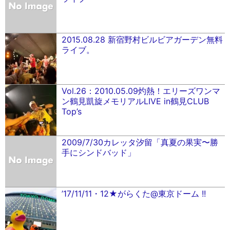
2015.08.28 新宿野村ビルビアガーデン無料
ライブ。
Vol.26：2010.05.09灼熱！エリーズワンマ
ン鶴見凱旋メモリアルLIVE in鶴見CLUB
Top’s
2009/7/30カレッタ汐留「真夏の果実〜勝
手にシンドバッド」
’17/11/11・12★がらくた@東京ドーム !!