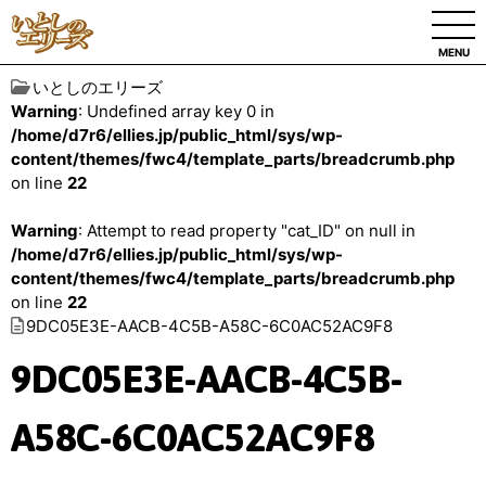
MENU
いとしのエリーズ
Warning
: Undefined array key 0 in
/home/d7r6/ellies.jp/public_html/sys/wp-
content/themes/fwc4/template_parts/breadcrumb.php
on line
22
Warning
: Attempt to read property "cat_ID" on null in
/home/d7r6/ellies.jp/public_html/sys/wp-
content/themes/fwc4/template_parts/breadcrumb.php
on line
22
9DC05E3E-AACB-4C5B-A58C-6C0AC52AC9F8
9DC05E3E-AACB-4C5B-
A58C-6C0AC52AC9F8