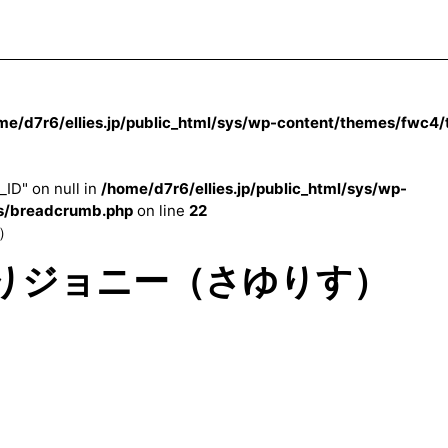
me/d7r6/ellies.jp/public_html/sys/wp-content/themes/fwc4
_ID" on null in
/home/d7r6/ellies.jp/public_html/sys/wp-
s/breadcrumb.php
on line
22
）
乗りジョニー（さゆりす）