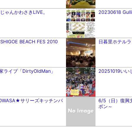
9 いいじゃんかわさきLIVE。
20230618 Gulli
KOSHIGOE BEACH FES 2010
日暮里ホテルラ
家ライブ「DirtyOldMan」
20251019い
.22 TOWASA★サリーズキッチンパ
6/5（日）復
ボン～