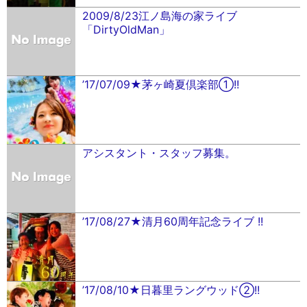
2009/8/23江ノ島海の家ライブ
「DirtyOldMan」
’17/07/09★茅ヶ崎夏倶楽部①!!
アシスタント・スタッフ募集。
’17/08/27★清月60周年記念ライブ !!
’17/08/10★日暮里ラングウッド②!!