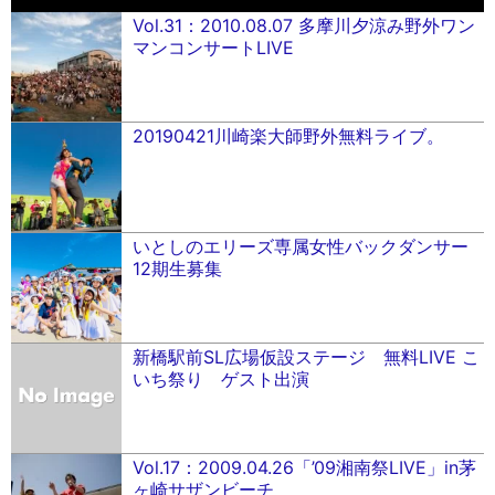
Vol.31：2010.08.07 多摩川夕涼み野外ワン
マンコンサートLIVE
20190421川崎楽大師野外無料ライブ。
いとしのエリーズ専属女性バックダンサー
12期生募集
新橋駅前SL広場仮設ステージ 無料LIVE こ
いち祭り ゲスト出演
Vol.17：2009.04.26「’09湘南祭LIVE」in茅
ヶ崎サザンビーチ