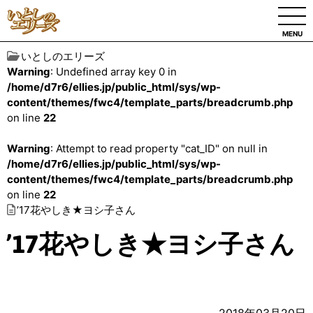
MENU
いとしのエリーズ
Warning
: Undefined array key 0 in
/home/d7r6/ellies.jp/public_html/sys/wp-
content/themes/fwc4/template_parts/breadcrumb.php
on line
22
Warning
: Attempt to read property "cat_ID" on null in
/home/d7r6/ellies.jp/public_html/sys/wp-
content/themes/fwc4/template_parts/breadcrumb.php
on line
22
’17花やしき★ヨシ子さん
’17花やしき★ヨシ子さん