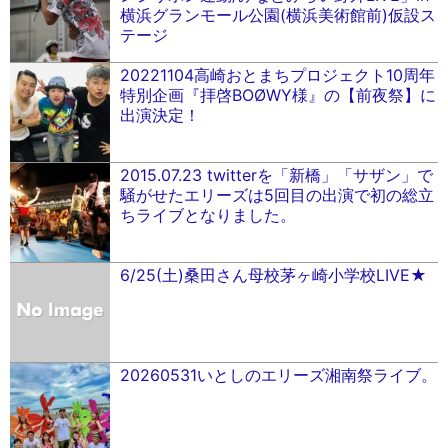
横浜グランモール公園(横浜美術館前)仮設ス
テージ
20221104高崎おとまちプロジェクト10周年
特別企画『拝啓BOØWY様』の【前夜祭】に
出演決定！
2015.07.23 twitterを「新橋」「サザン」で
騒がせたエリーズは5回目の出演で初の総立
ちライブとなりました。
6/25(土)桑田さん母校茅ヶ崎小学校LIVE★
20260531いとしのエリーズ湘南祭ライブ。