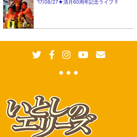
’17/08/27★清月60周年記念ライブ !!