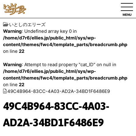
MENU
いとしのエリーズ
Warning
: Undefined array key 0 in
/home/d7r6/ellies.jp/public_html/sys/wp-
content/themes/fwc4/template_parts/breadcrumb.php
on line
22
Warning
: Attempt to read property "cat_ID" on null in
/home/d7r6/ellies.jp/public_html/sys/wp-
content/themes/fwc4/template_parts/breadcrumb.php
on line
22
49C4B964-83CC-4A03-AD2A-34BD1F6486E9
49C4B964-83CC-4A03-
AD2A-34BD1F6486E9