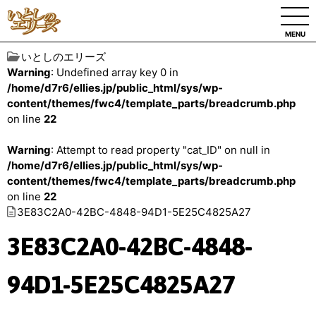
MENU
いとしのエリーズ
Warning
: Undefined array key 0 in
/home/d7r6/ellies.jp/public_html/sys/wp-
content/themes/fwc4/template_parts/breadcrumb.php
on line
22
Warning
: Attempt to read property "cat_ID" on null in
/home/d7r6/ellies.jp/public_html/sys/wp-
content/themes/fwc4/template_parts/breadcrumb.php
on line
22
3E83C2A0-42BC-4848-94D1-5E25C4825A27
3E83C2A0-42BC-4848-
94D1-5E25C4825A27