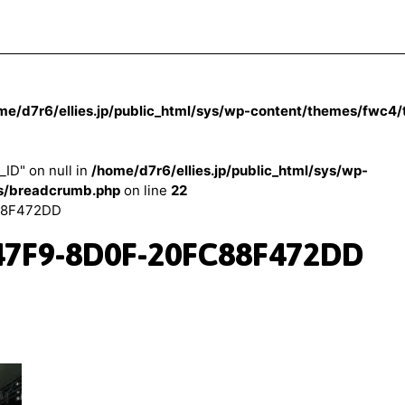
me/d7r6/ellies.jp/public_html/sys/wp-content/themes/fwc4
_ID" on null in
/home/d7r6/ellies.jp/public_html/sys/wp-
s/breadcrumb.php
on line
22
88F472DD
47F9-8D0F-20FC88F472DD