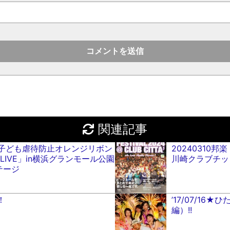
関連記事
.09 「子ども虐待防止オレンジリボン
20240310
LIVE」in横浜グランモール公園
川崎クラブチッ
テージ
！
’17/07/1
編）!!