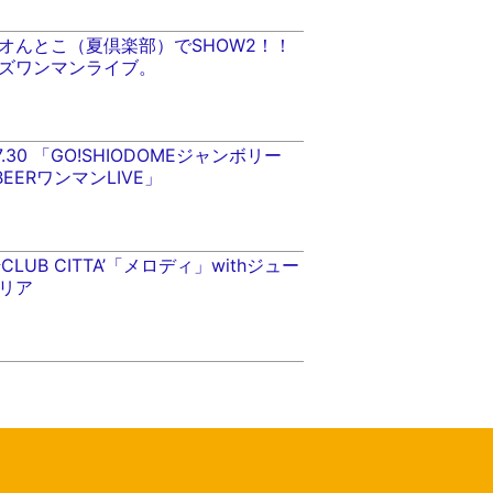
ヨシオんとこ（夏倶楽部）でSHOW2！！
ズワンマンライブ。
9.7.30 「GO!SHIODOMEジャンボリー
a BEERワンマンLIVE」
川崎CLUB CITTA’「メロディ」withジュー
リア