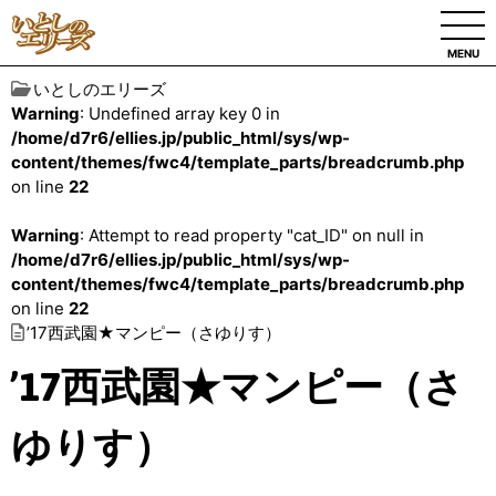
MENU
いとしのエリーズ
Warning
: Undefined array key 0 in
/home/d7r6/ellies.jp/public_html/sys/wp-
content/themes/fwc4/template_parts/breadcrumb.php
on line
22
Warning
: Attempt to read property "cat_ID" on null in
/home/d7r6/ellies.jp/public_html/sys/wp-
content/themes/fwc4/template_parts/breadcrumb.php
on line
22
’17西武園★マンピー（さゆりす）
’17西武園★マンピー（さ
ゆりす）