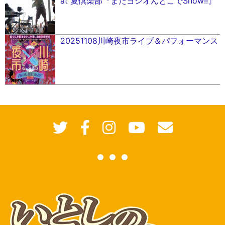
at 夏倶楽部『またヨシオんとこでShow!!』
20251108川崎夜市ライブ＆パフォーマンス