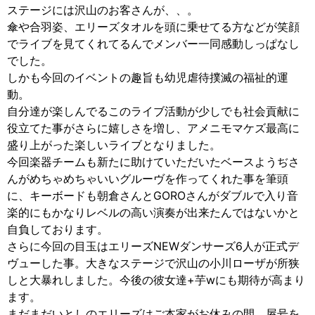
ステージには沢山のお客さんが、、。
傘や合羽姿、エリーズタオルを頭に乗せてる方などが笑顔
でライブを見てくれてるんでメンバー一同感動しっぱなし
でした。
しかも今回のイベントの趣旨も幼児虐待撲滅の福祉的運
動。
自分達が楽しんでるこのライブ活動が少しでも社会貢献に
役立てた事がさらに嬉しさを増し、アメニモマケズ最高に
盛り上がった楽しいライブとなりました。
今回楽器チームも新たに助けていただいたベースようぢさ
んがめちゃめちゃいいグルーヴを作ってくれた事を筆頭
に、キーボードも朝倉さんとGOROさんがダブルで入り音
楽的にもかなりレベルの高い演奏が出来たんではないかと
自負しております。
さらに今回の目玉はエリーズNEWダンサーズ6人が正式デ
ヴューした事。大きなステージで沢山の小川ローザが所狭
しと大暴れしました。今後の彼女達+芋wにも期待が高まり
ます。
まだまだいとしのエリーズはご本家がお休みの間、屋号を