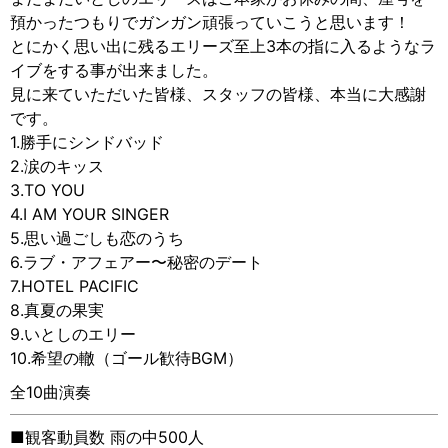
預かったつもりでガンガン頑張っていこうと思います！
とにかく思い出に残るエリーズ至上3本の指に入るようなラ
イブをする事が出来ました。
見に来ていただいた皆様、スタッフの皆様、本当に大感謝
です。
1.勝手にシンドバッド
2.涙のキッス
3.TO YOU
4.I AM YOUR SINGER
5.思い過ごしも恋のうち
6.ラブ・アフェアー〜秘密のデート
7.HOTEL PACIFIC
8.真夏の果実
9.いとしのエリー
10.希望の轍（ゴール歓待BGM）
全10曲演奏
■観客動員数 雨の中500人