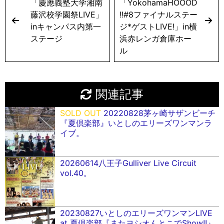
「慶應義塾大学湘南
「YokohamaHOOOD
藤沢校学園祭LIVE」
!!#8ファイナルステー
inキャンパス内第一
ジ*ゲストLIVE!」in横
ステージ
浜赤レンガ倉庫ホー
ル
関連記事
SOLD OUT
20220828茅ヶ崎サザンビーチ
『夏倶楽部』いとしのエリーズワンマンラ
イブ。
20260614八王子Gulliver Live Circuit
vol.40。
20230827いとしのエリーズワンマンLIVE
at 夏倶楽部『またヨシオんとこでShow!!』