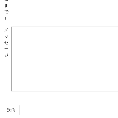
ま
で
）
メ
ッ
セ
ー
ジ
送信