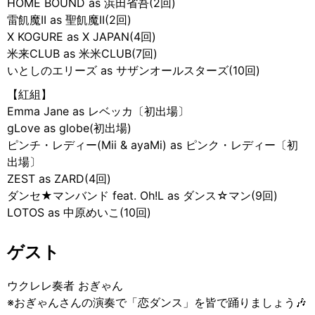
HOME BOUND as 浜田省吾(2回)
雷飢魔II as 聖飢魔II(2回)
X KOGURE as X JAPAN(4回)
米来CLUB as 米米CLUB(7回)
いとしのエリーズ as サザンオールスターズ(10回)
【紅組】
Emma Jane as レベッカ〔初出場〕
gLove as globe(初出場)
ピンチ・レディー(Mii & ayaMi) as ピンク・レディー〔初
出場〕
ZEST as ZARD(4回)
ダンセ★マンバンド feat. Oh!L as ダンス☆マン(9回)
LOTOS as 中原めいこ(10回)
ゲスト
ウクレレ奏者 おぎゃん
※おぎゃんさんの演奏で「恋ダンス」を皆で踊りましょう🎶