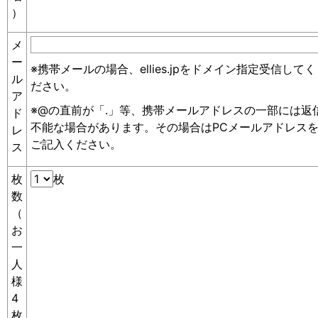
）
メ
ー
※携帯メールの場合、ellies.jpをドメイン指定受信してく
ル
ださい。
ア
※@の直前が「.」等、携帯メールアドレスの一部には返
ド
不能な場合があります。その場合はPCメールアドレス
レ
ご記入ください。
ス
枚
枚
数
（
お
一
人
様
4
枚