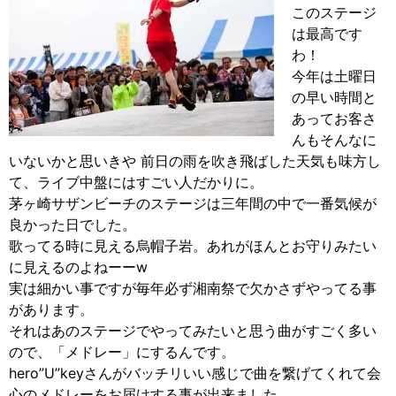
このステージ
は最高です
わ！
今年は土曜日
の早い時間と
あってお客さ
んもそんなに
いないかと思いきや 前日の雨を吹き飛ばした天気も味方し
て、ライブ中盤にはすごい人だかりに。
茅ヶ崎サザンビーチのステージは三年間の中で一番気候が
良かった日でした。
歌ってる時に見える烏帽子岩。あれがほんとお守りみたい
に見えるのよねーーw
実は細かい事ですが毎年必ず湘南祭で欠かさずやってる事
があります。
それはあのステージでやってみたいと思う曲がすごく多い
ので、「メドレー」にするんです。
hero”U”keyさんがバッチリいい感じで曲を繋げてくれて会
心のメドレーをお届けする事が出来ました。