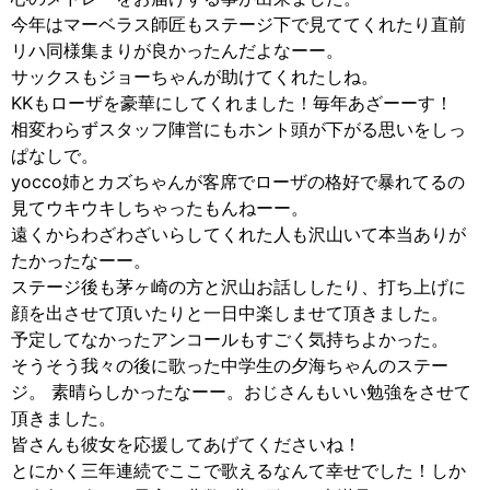
今年はマーベラス師匠もステージ下で見ててくれたり直前
リハ同様集まりが良かったんだよなーー。
サックスもジョーちゃんが助けてくれたしね。
KKもローザを豪華にしてくれました！毎年あざーーす！
相変わらずスタッフ陣営にもホント頭が下がる思いをしっ
ぱなしで。
yocco姉とカズちゃんが客席でローザの格好で暴れてるの
見てウキウキしちゃったもんねーー。
遠くからわざわざいらしてくれた人も沢山いて本当ありが
たかったなーー。
ステージ後も茅ヶ崎の方と沢山お話ししたり、打ち上げに
顔を出させて頂いたりと一日中楽しませて頂きました。
予定してなかったアンコールもすごく気持ちよかった。
そうそう我々の後に歌った中学生の夕海ちゃんのステー
ジ。 素晴らしかったなーー。おじさんもいい勉強をさせて
頂きました。
皆さんも彼女を応援してあげてくださいね！
とにかく三年連続でここで歌えるなんて幸せでした！しか